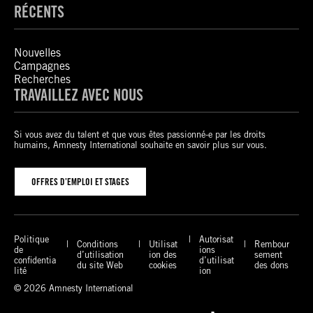
RÉCENTS
Nouvelles
Campagnes
Recherches
TRAVAILLEZ AVEC NOUS
Si vous avez du talent et que vous êtes passionné-e par les droits
humains, Amnesty International souhaite en savoir plus sur vous.
OFFRES D’EMPLOI ET STAGES
Politique
Autorisat
Conditions
Utilisat
Rembour
de
ions
d’utilisation
ion des
sement
confidentia
d’utilisat
du site Web
cookies
des dons
lité
ion
© 2026 Amnesty International