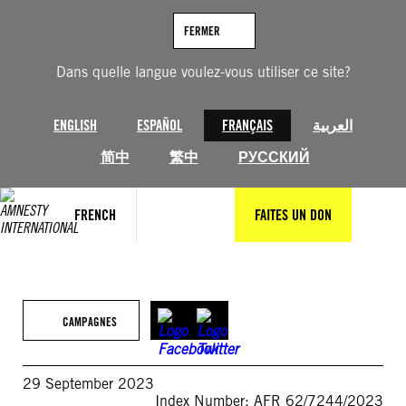
Aller
au
FERMER
contenu
Dans quelle langue voulez-vous utiliser ce site?
ENGLISH
ESPAÑOL
FRANÇAIS
العربية
简中
繁中
РУССКИЙ
FRENCH
FAITES UN DON
CAMPAGNES
29 September 2023
Index Number: AFR 62/7244/2023