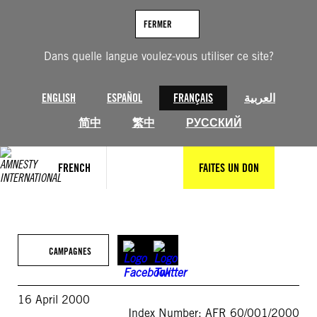
Aller
au
FERMER
contenu
Dans quelle langue voulez-vous utiliser ce site?
ENGLISH
ESPAÑOL
FRANÇAIS
العربية
简中
繁中
РУССКИЙ
FRENCH
FAITES UN DON
CAMPAGNES
16 April 2000
Index Number: AFR 60/001/2000