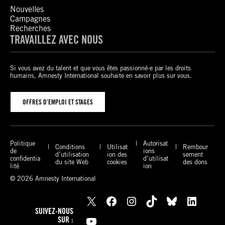
Nouvelles
Campagnes
Recherches
TRAVAILLEZ AVEC NOUS
Si vous avez du talent et que vous êtes passionné-e par les droits
humains, Amnesty International souhaite en savoir plus sur vous.
OFFRES D’EMPLOI ET STAGES
Politique
Autorisat
Conditions
Utilisat
Rembour
de
ions
d’utilisation
ion des
sement
confidentia
d’utilisat
du site Web
cookies
des dons
lité
ion
© 2026 Amnesty International
X
Facebook
Instagram
TikTok
Bluesky
LinkedIn
SUIVEZ-NOUS
YouTube
SUR :