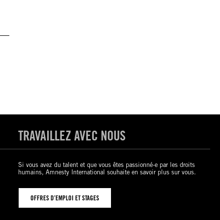
TRAVAILLEZ AVEC NOUS
Si vous avez du talent et que vous êtes passionné-e par les droits
humains, Amnesty International souhaite en savoir plus sur vous.
OFFRES D’EMPLOI ET STAGES