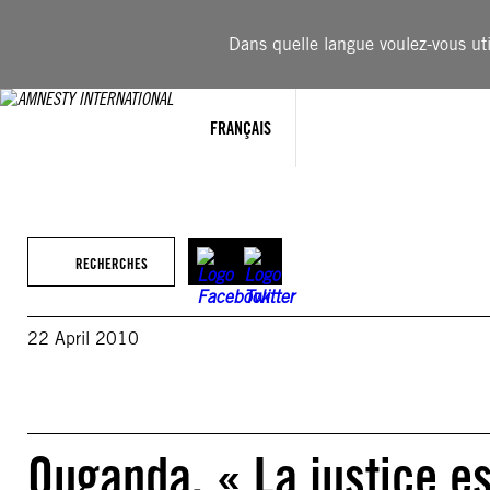
Aller
au
Dans quelle langue voulez-vous util
contenu
FRANÇAIS
RECHERCHES
22 April 2010
Ouganda. « La justice es