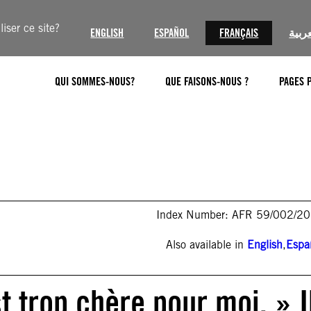
iser ce site?
ENGLISH
ESPAÑOL
FRANÇAIS
عربية
QUI SOMMES-NOUS?
QUE FAISONS-NOUS ?
PAGES 
Index Number: AFR 59/002/2
Also available in
English
,
Espa
t trop chère pour moi. » I