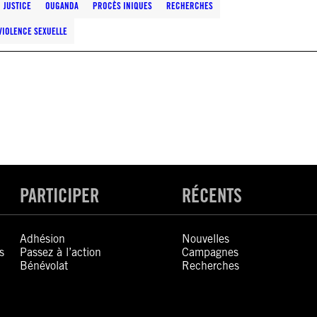
JUSTICE
OUGANDA
PROCÈS INIQUES
RECHERCHES
VIOLENCE SEXUELLE
PARTICIPER
RÉCENTS
Adhésion
Nouvelles
s
Passez à l’action
Campagnes
Bénévolat
Recherches