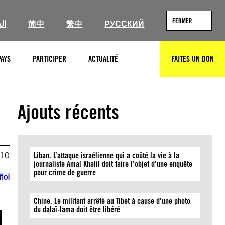
FERMER
ال
简中
繁中
РУССКИЙ
PAYS
PARTICIPER
ACTUALITÉ
FAITES UN DON
RECHERCHER
Ajouts récents
010
Liban. L’attaque israélienne qui a coûté la vie à la
journaliste Amal Khalil doit faire l’objet d’une enquête
pour crime de guerre
ñol
Chine. Le militant arrêté au Tibet à cause d’une photo
l
du dalaï-lama doit être libéré