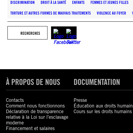
DISCRIMINATION
DROIT À LA SANTÉ
ENFANTS
FEMMES ET JEUNES FILLES
TORTURE ET AUTRES FORMES DE MAUVAIS TRAITEMENTS
VIOLENCE AU FOYER
RECHERCHES
À PROPOS DE NOUS
DOCUMENTATION
Contacts
Presse
Comment nous fonctionnons
Éducation aux droits humain
Déclaration de transparence
Cours sur les droits humains
relative à la Loi sur l’esclavage
moderne
Financement et salaires