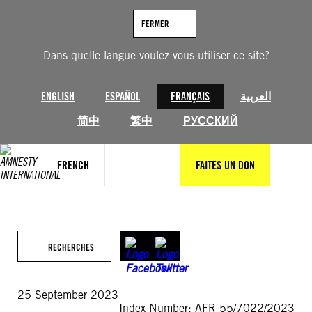
Aller
au
FERMER
contenu
Dans quelle langue voulez-vous utiliser ce site?
ENGLISH
ESPAÑOL
FRANÇAIS
العربية
简中
繁中
РУССКИЙ
FRENCH
FAITES UN DON
RECHERCHES
25 September 2023
Index Number: AFR 55/7022/2023