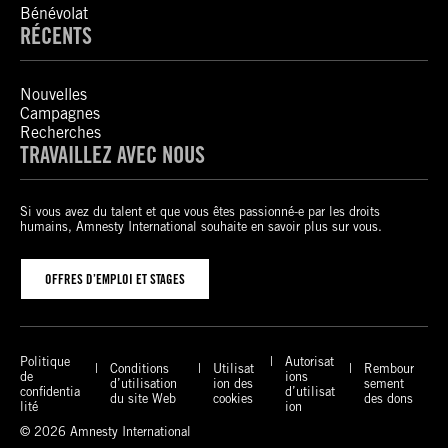
Bénévolat
RÉCENTS
Nouvelles
Campagnes
Recherches
TRAVAILLEZ AVEC NOUS
Si vous avez du talent et que vous êtes passionné-e par les droits
humains, Amnesty International souhaite en savoir plus sur vous.
OFFRES D’EMPLOI ET STAGES
Politique
Autorisat
Conditions
Utilisat
Rembour
de
ions
d’utilisation
ion des
sement
confidentia
d’utilisat
du site Web
cookies
des dons
lité
ion
© 2026 Amnesty International