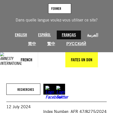
Aller
au
FERMER
contenu
Dans quelle langue voulez-vous utiliser ce site?
ENGLISH
ESPAÑOL
FRANÇAIS
العربية
简中
繁中
РУССКИЙ
FRENCH
FAITES UN DON
RECHERCHES
12 July 2024
Index Number: AFR 47/8275/2024