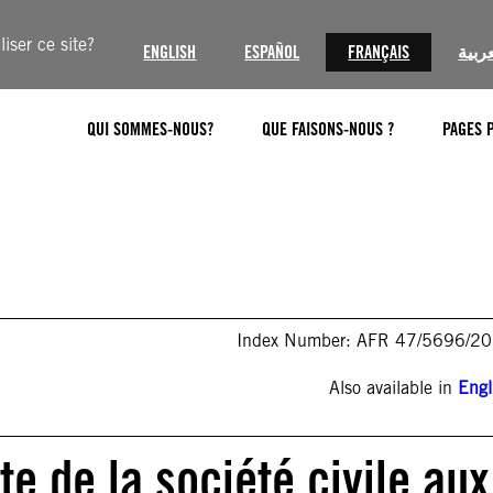
iser ce site?
ENGLISH
ESPAÑOL
FRANÇAIS
عربية
QUI SOMMES-NOUS?
QUE FAISONS-NOUS ?
PAGES 
Index Number: AFR 47/5696/2
Also available in
Engl
te de la société civile aux