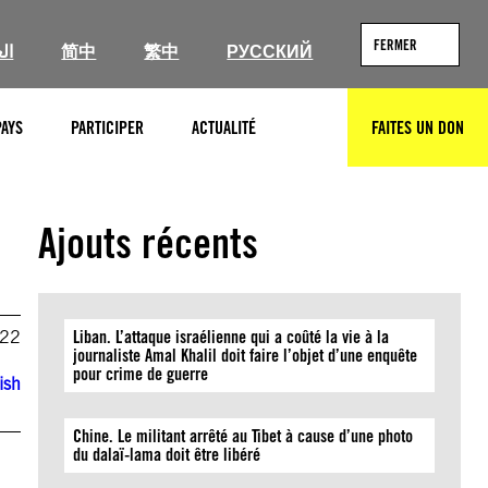
FERMER
ال
简中
繁中
РУССКИЙ
PAYS
PARTICIPER
ACTUALITÉ
FAITES UN DON
RECHERCHER
Ajouts récents
022
Liban. L’attaque israélienne qui a coûté la vie à la
journaliste Amal Khalil doit faire l’objet d’une enquête
pour crime de guerre
ish
Chine. Le militant arrêté au Tibet à cause d’une photo
du dalaï-lama doit être libéré