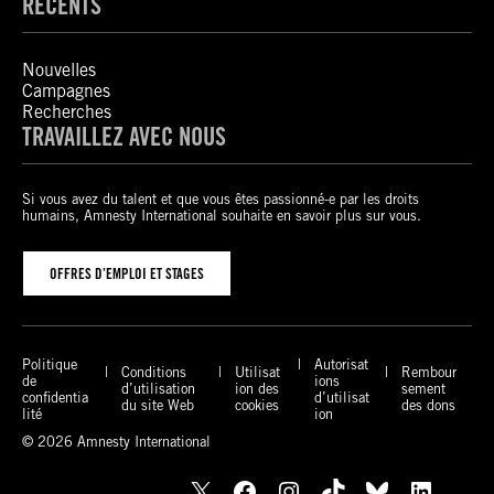
RÉCENTS
Nouvelles
Campagnes
Recherches
TRAVAILLEZ AVEC NOUS
Si vous avez du talent et que vous êtes passionné-e par les droits
humains, Amnesty International souhaite en savoir plus sur vous.
OFFRES D’EMPLOI ET STAGES
Politique
Autorisat
Conditions
Utilisat
Rembour
de
ions
d’utilisation
ion des
sement
confidentia
d’utilisat
du site Web
cookies
des dons
lité
ion
© 2026 Amnesty International
X
Facebook
Instagram
TikTok
Bluesky
LinkedIn