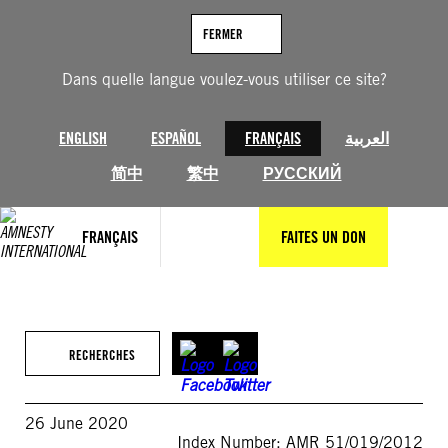
Aller
au
FERMER
contenu
Dans quelle langue voulez-vous utiliser ce site?
ENGLISH
ESPAÑOL
FRANÇAIS
العربية
简中
繁中
РУССКИЙ
FRANÇAIS
FAITES UN DON
RECHERCHES
26 June 2020
Index Number: AMR 51/019/2012