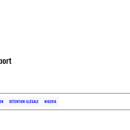
port
ION
DÉTENTION ILLÉGALE
NIGERIA