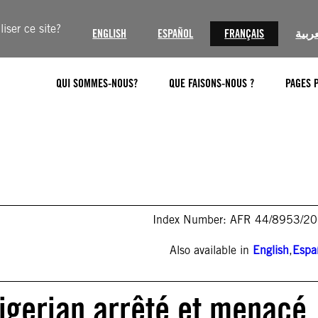
iser ce site?
ENGLISH
ESPAÑOL
FRANÇAIS
عربية
QUI SOMMES-NOUS?
QUE FAISONS-NOUS ?
PAGES 
Index Number: AFR 44/8953/2
Also available in
English
,
Espa
nigerian arrêté et menacé