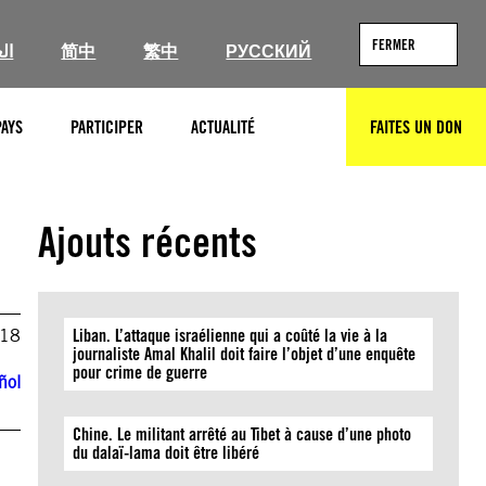
FERMER
ال
简中
繁中
РУССКИЙ
PAYS
PARTICIPER
ACTUALITÉ
FAITES UN DON
RECHERCHER
Ajouts récents
018
Liban. L’attaque israélienne qui a coûté la vie à la
journaliste Amal Khalil doit faire l’objet d’une enquête
pour crime de guerre
ñol
Chine. Le militant arrêté au Tibet à cause d’une photo
du dalaï-lama doit être libéré