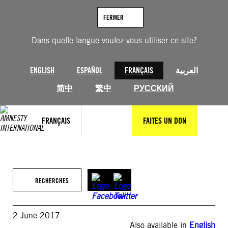
Aller
au
FERMER
contenu
Dans quelle langue voulez-vous utiliser ce site?
ENGLISH
ESPAÑOL
FRANÇAIS
العربية
简中
繁中
РУССКИЙ
FRANÇAIS
FAITES UN DON
RECHERCHES
2 June 2017
Also available in
English