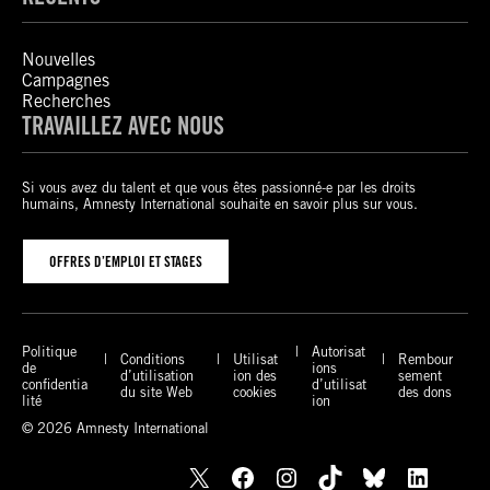
Nouvelles
Campagnes
Recherches
TRAVAILLEZ AVEC NOUS
Si vous avez du talent et que vous êtes passionné-e par les droits
humains, Amnesty International souhaite en savoir plus sur vous.
OFFRES D’EMPLOI ET STAGES
Politique
Autorisat
Conditions
Utilisat
Rembour
de
ions
d’utilisation
ion des
sement
confidentia
d’utilisat
du site Web
cookies
des dons
lité
ion
© 2026 Amnesty International
X
Facebook
Instagram
TikTok
Bluesky
LinkedIn