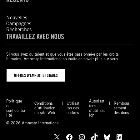
Nouvelles
Campagnes
Recherches
TRAVAILLEZ AVEC NOUS
Si vous avez du talent et que vous êtes passionné-e par les droits
humains, Amnesty International souhaite en savoir plus sur vous.
OFFRES D’EMPLOI ET STAGES
Politique
Autorisat
Conditions
Utilisat
Rembour
de
ions
d’utilisation
ion des
sement
confidentia
d’utilisat
du site Web
cookies
des dons
lité
ion
© 2026 Amnesty International
X
Facebook
Instagram
TikTok
Bluesky
LinkedIn