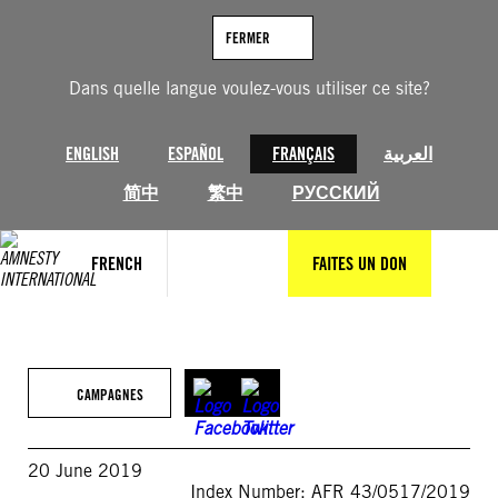
Aller
au
FERMER
contenu
Dans quelle langue voulez-vous utiliser ce site?
ENGLISH
ESPAÑOL
FRANÇAIS
العربية
简中
繁中
РУССКИЙ
FRENCH
FAITES UN DON
CAMPAGNES
20 June 2019
Index Number: AFR 43/0517/2019