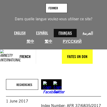
Aller
au
FERMER
contenu
Dans quelle langue voulez-vous utiliser ce site?
ENGLISH
ESPAÑOL
FRANÇAIS
العربية
简中
繁中
РУССКИЙ
FRENCH
FAITES UN DON
RECHERCHES
1 June 2017
Index Number: AFR 37/6835/2017