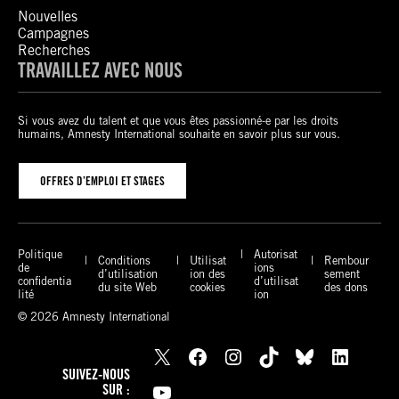
Nouvelles
Campagnes
Recherches
TRAVAILLEZ AVEC NOUS
Si vous avez du talent et que vous êtes passionné-e par les droits
humains, Amnesty International souhaite en savoir plus sur vous.
OFFRES D’EMPLOI ET STAGES
Politique
Autorisat
Conditions
Utilisat
Rembour
de
ions
d’utilisation
ion des
sement
confidentia
d’utilisat
du site Web
cookies
des dons
lité
ion
© 2026 Amnesty International
X
Facebook
Instagram
TikTok
Bluesky
LinkedIn
SUIVEZ-NOUS
YouTube
SUR :