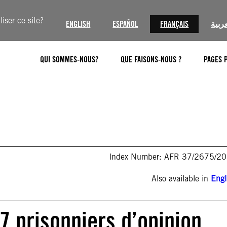
iser ce site?
ENGLISH
ESPAÑOL
FRANÇAIS
عربية
QUI SOMMES-NOUS?
QUE FAISONS-NOUS ?
PAGES 
Index Number: AFR 37/2675/2
Also available in
Engl
17 prisonniers d’opinion