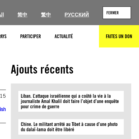
FERMER
ال
简中
繁中
РУССКИЙ
PAYS
PARTICIPER
ACTUALITÉ
FAITES UN DON
RECHERCHER
Ajouts récents
015
Liban. L’attaque israélienne qui a coûté la vie à la
journaliste Amal Khalil doit faire l’objet d’une enquête
pour crime de guerre
ish
Chine. Le militant arrêté au Tibet à cause d’une photo
du dalaï-lama doit être libéré