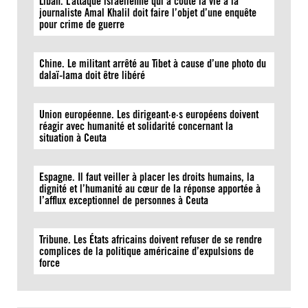
Liban. L’attaque israélienne qui a coûté la vie à la
journaliste Amal Khalil doit faire l’objet d’une enquête
pour crime de guerre
Chine. Le militant arrêté au Tibet à cause d’une photo du
dalaï-lama doit être libéré
Union européenne. Les dirigeant·e·s européens doivent
réagir avec humanité et solidarité concernant la
situation à Ceuta
Espagne. Il faut veiller à placer les droits humains, la
dignité et l’humanité au cœur de la réponse apportée à
l’afflux exceptionnel de personnes à Ceuta
Tribune. Les États africains doivent refuser de se rendre
complices de la politique américaine d’expulsions de
force