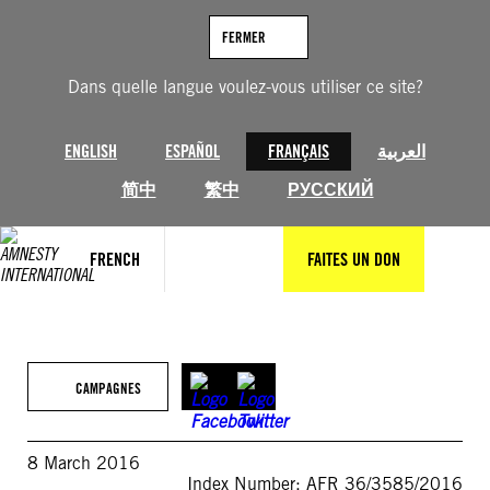
Aller
au
FERMER
contenu
Dans quelle langue voulez-vous utiliser ce site?
ENGLISH
ESPAÑOL
FRANÇAIS
العربية
简中
繁中
РУССКИЙ
FRENCH
FAITES UN DON
CAMPAGNES
8 March 2016
Index Number: AFR 36/3585/2016