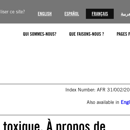
iser ce site?
ENGLISH
ESPAÑOL
FRANÇAIS
عربية
QUI SOMMES-NOUS?
QUE FAISONS-NOUS ?
PAGES 
Index Number: AFR 31/002/2
Also available in
Engl
é toxique. À propos de