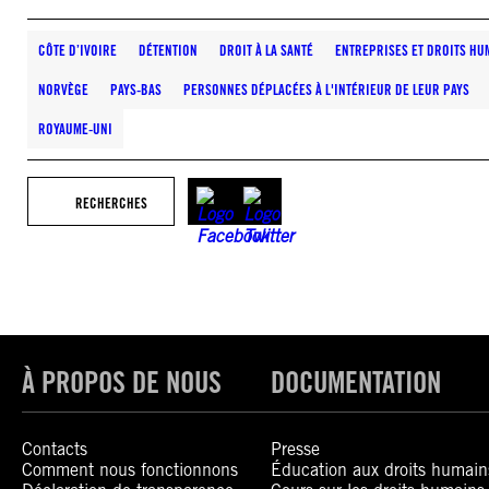
CÔTE D’IVOIRE
DÉTENTION
DROIT À LA SANTÉ
ENTREPRISES ET DROITS HU
NORVÈGE
PAYS-BAS
PERSONNES DÉPLACÉES À L'INTÉRIEUR DE LEUR PAYS
ROYAUME-UNI
RECHERCHES
À PROPOS DE NOUS
DOCUMENTATION
Contacts
Presse
Comment nous fonctionnons
Éducation aux droits humain