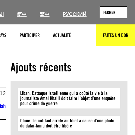
FERMER
ال
简中
繁中
РУССКИЙ
PAYS
PARTICIPER
ACTUALITÉ
FAITES UN DON
RECHERCHER
Ajouts récents
012
Liban. L’attaque israélienne qui a coûté la vie à la
journaliste Amal Khalil doit faire l’objet d’une enquête
pour crime de guerre
ish
Chine. Le militant arrêté au Tibet à cause d’une photo
du dalaï-lama doit être libéré