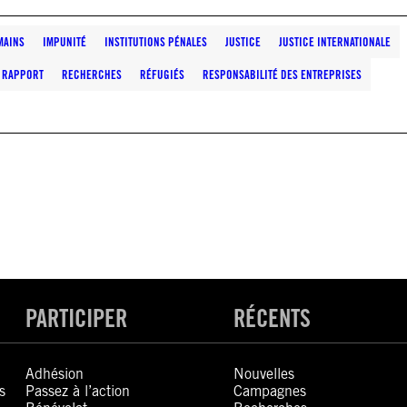
MAINS
IMPUNITÉ
INSTITUTIONS PÉNALES
JUSTICE
JUSTICE INTERNATIONALE
RAPPORT
RECHERCHES
RÉFUGIÉS
RESPONSABILITÉ DES ENTREPRISES
PARTICIPER
RÉCENTS
Adhésion
Nouvelles
s
Passez à l’action
Campagnes