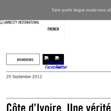
Aller
au
Dans quelle langue voulez-vous util
contenu
FRENCH
RECHERCHES
25 September 2012
Côte d’Ivoire. Une vérit