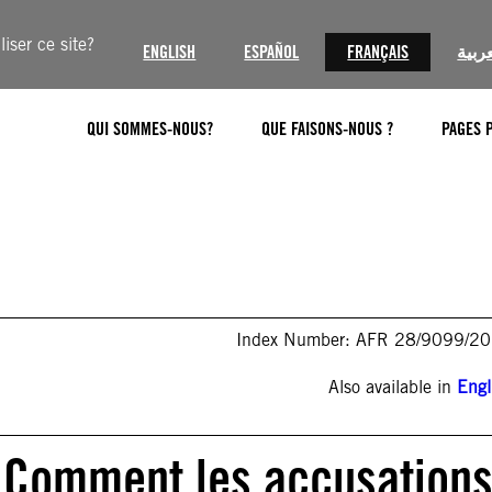
iser ce site?
ENGLISH
ESPAÑOL
FRANÇAIS
عربية
QUI SOMMES-NOUS?
QUE FAISONS-NOUS ?
PAGES 
Index Number: AFR 28/9099/2
Also available in
Engl
. Comment les accusation