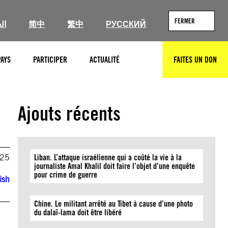
FERMER
ال
简中
繁中
РУССКИЙ
PAYS
PARTICIPER
ACTUALITÉ
FAITES UN DON
RECHERCHER
Ajouts récents
025
Liban. L’attaque israélienne qui a coûté la vie à la
journaliste Amal Khalil doit faire l’objet d’une enquête
pour crime de guerre
ish
Chine. Le militant arrêté au Tibet à cause d’une photo
s
du dalaï-lama doit être libéré