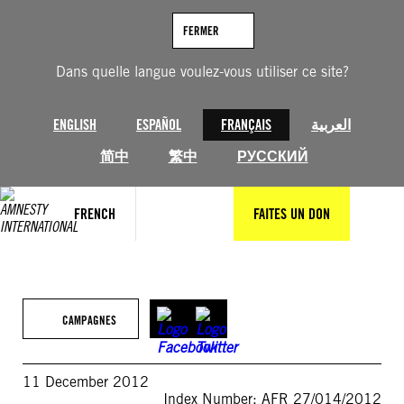
Aller
au
FERMER
contenu
Dans quelle langue voulez-vous utiliser ce site?
ENGLISH
ESPAÑOL
FRANÇAIS
العربية
简中
繁中
РУССКИЙ
FRENCH
FAITES UN DON
CAMPAGNES
11 December 2012
Index Number: AFR 27/014/2012