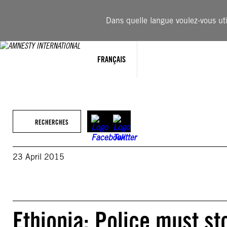
Aller
au
Dans quelle langue voulez-vous util
contenu
FRANÇAIS
RECHERCHES
23 April 2015
Ethiopia: Police must st