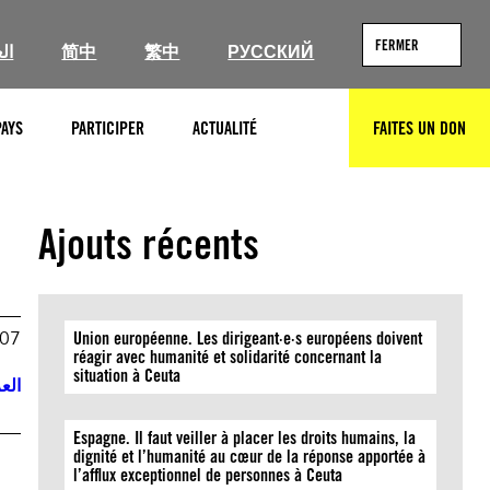
FERMER
ال
简中
繁中
РУССКИЙ
PAYS
PARTICIPER
ACTUALITÉ
FAITES UN DON
RECHERCHER
Ajouts récents
007
Union européenne. Les dirigeant·e·s européens doivent
réagir avec humanité et solidarité concernant la
situation à Ceuta
العر
Espagne. Il faut veiller à placer les droits humains, la
dignité et l’humanité au cœur de la réponse apportée à
l’afflux exceptionnel de personnes à Ceuta