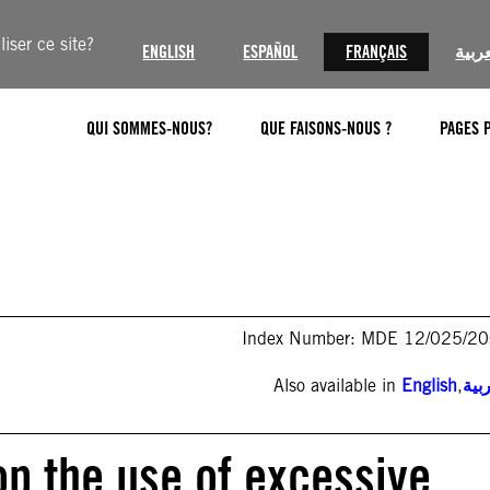
iser ce site?
ENGLISH
ESPAÑOL
FRANÇAIS
عربية
QUI SOMMES-NOUS?
QUE FAISONS-NOUS ?
PAGES 
Index Number: MDE 12/025/2
Also available in
English
,
بية
op the use of excessive