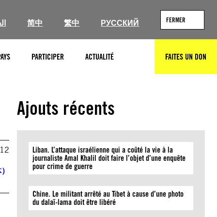
FERMER
ال
简中
繁中
РУССКИЙ
PAYS
PARTICIPER
ACTUALITÉ
FAITES UN DON
RECHERCHER
Ajouts récents
012
Liban. L’attaque israélienne qui a coûté la vie à la
journaliste Amal Khalil doit faire l’objet d’une enquête
pour crime de guerre
体）
Chine. Le militant arrêté au Tibet à cause d’une photo
du dalaï-lama doit être libéré