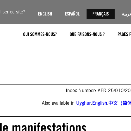
iser ce site?
ENGLISH
ESPAÑOL
FRANÇAIS
عربية
QUI SOMMES-NOUS?
QUE FAISONS-NOUS ?
PAGES 
Index Number: AFR 25/010/2
Also available in
Uyghur
,
English
,
中文（简
de manifestations