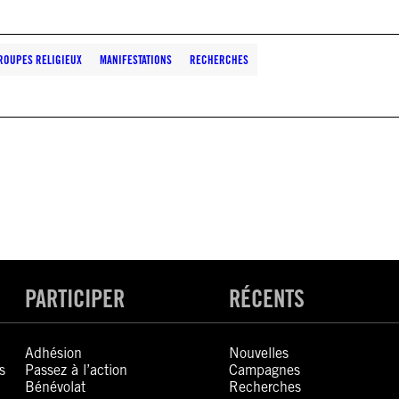
ROUPES RELIGIEUX
MANIFESTATIONS
RECHERCHES
PARTICIPER
RÉCENTS
Adhésion
Nouvelles
s
Passez à l’action
Campagnes
Bénévolat
Recherches