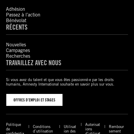
Adhésion
Passez à l’action
Bénévolat
RÉCENTS
Nouvelles
Campagnes
Recherches
TRAVAILLEZ AVEC NOUS
Si vous avez du talent et que vous êtes passionné-e par les droits
humains, Amnesty International souhaite en savoir plus sur vous.
OFFRES D’EMPLOI ET STAGES
Politique
Autorisat
Conditions
Utilisat
Rembour
de
ions
d’utilisation
ion des
sement
confidentia
d’utilisat