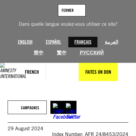
Aller
au
FERMER
contenu
Dans quelle langue voulez-vous utiliser ce site?
ENGLISH
ESPAÑOL
FRANÇAIS
العربية
简中
繁中
РУССКИЙ
FRENCH
FAITES UN DON
CAMPAGNES
29 August 2024
Index Number: AFR 24/8453/2024