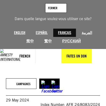
Aller
au
FERMER
contenu
Dans quelle langue voulez-vous utiliser ce site?
ENGLISH
ESPAÑOL
FRANÇAIS
العربية
简中
繁中
РУССКИЙ
FRENCH
FAITES UN DON
CAMPAGNES
29 May 2024
Index Number: AFR 24/8083/2024