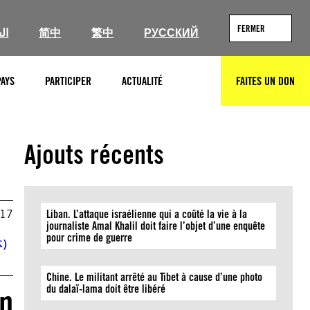
FERMER
ال
简中
繁中
РУССКИЙ
PAYS
PARTICIPER
ACTUALITÉ
FAITES UN DON
RECHERCHER
Ajouts récents
017
Liban. L’attaque israélienne qui a coûté la vie à la
journaliste Amal Khalil doit faire l’objet d’une enquête
pour crime de guerre
体）
Chine. Le militant arrêté au Tibet à cause d’une photo
du dalaï-lama doit être libéré
un