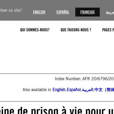
iser ce site?
ENGLISH
ESPAÑOL
FRANÇAIS
عربية
QUI SOMMES-NOUS?
QUE FAISONS-NOUS ?
PAGES 
Index Number: AFR 20/6796/2
Also available in
English
,
Español
,
العربية
,
中文（简
ine de prison à vie pour 