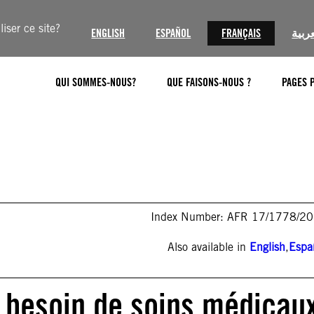
iser ce site?
ENGLISH
ESPAÑOL
FRANÇAIS
عربية
QUI SOMMES-NOUS?
QUE FAISONS-NOUS ?
PAGES 
Index Number: AFR 17/1778/2
Also available in
English
,
Espa
 besoin de soins médicau