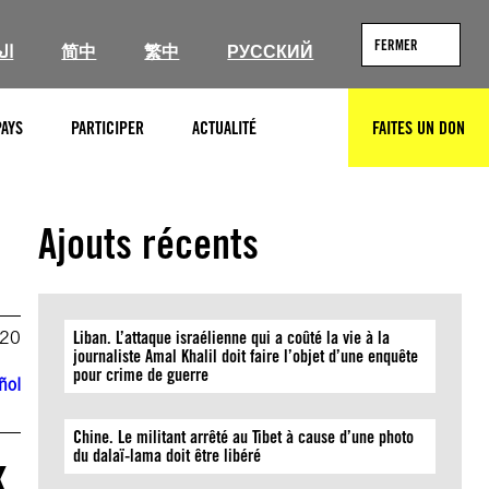
FERMER
ال
简中
繁中
РУССКИЙ
PAYS
PARTICIPER
ACTUALITÉ
FAITES UN DON
RECHERCHER
Ajouts récents
020
Liban. L’attaque israélienne qui a coûté la vie à la
journaliste Amal Khalil doit faire l’objet d’une enquête
pour crime de guerre
ñol
Chine. Le militant arrêté au Tibet à cause d’une photo
x
du dalaï-lama doit être libéré