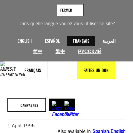
Aller
au
FERMER
contenu
Dans quelle langue voulez-vous utiliser ce site?
ENGLISH
ESPAÑOL
FRANÇAIS
العربية
简中
繁中
РУССКИЙ
FRANÇAIS
FAITES UN DON
CAMPAGNES
1 April 1996
Also available in
Spanish
,
English