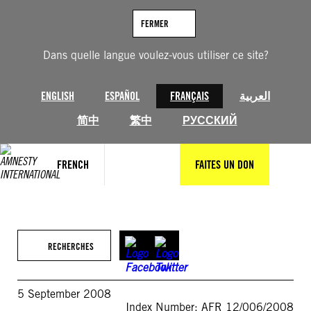
Aller
au
FERMER
contenu
Dans quelle langue voulez-vous utiliser ce site?
ENGLISH
ESPAÑOL
FRANÇAIS
العربية
简中
繁中
РУССКИЙ
FRENCH
FAITES UN DON
RECHERCHES
5 September 2008
Index Number: AFR 12/006/2008