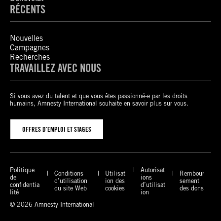
RÉCENTS
Nouvelles
Campagnes
Recherches
TRAVAILLEZ AVEC NOUS
Si vous avez du talent et que vous êtes passionné-e par les droits
humains, Amnesty International souhaite en savoir plus sur vous.
OFFRES D’EMPLOI ET STAGES
Politique
Autorisat
Conditions
Utilisat
Rembour
de
ions
d’utilisation
ion des
sement
confidentia
d’utilisat
du site Web
cookies
des dons
lité
ion
© 2026 Amnesty International