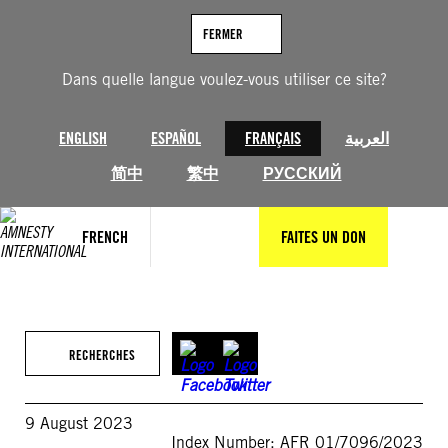
Aller
au
FERMER
contenu
Dans quelle langue voulez-vous utiliser ce site?
ENGLISH
ESPAÑOL
FRANÇAIS
العربية
简中
繁中
РУССКИЙ
FRENCH
FAITES UN DON
RECHERCHES
9 August 2023
Index Number: AFR 01/7096/2023