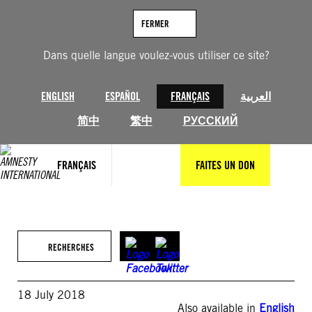
Aller
au
FERMER
contenu
Dans quelle langue voulez-vous utiliser ce site?
ENGLISH
ESPAÑOL
FRANÇAIS
العربية
简中
繁中
РУССКИЙ
FRANÇAIS
FAITES UN DON
RECHERCHES
18 July 2018
Also available in
English