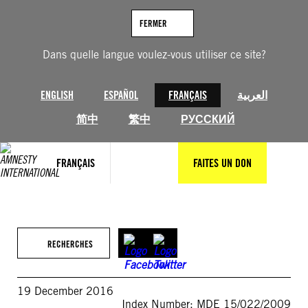
Aller
au
FERMER
contenu
Dans quelle langue voulez-vous utiliser ce site?
ENGLISH
ESPAÑOL
FRANÇAIS
العربية
简中
繁中
РУССКИЙ
FRANÇAIS
FAITES UN DON
RECHERCHES
19 December 2016
Index Number: MDE 15/022/2009