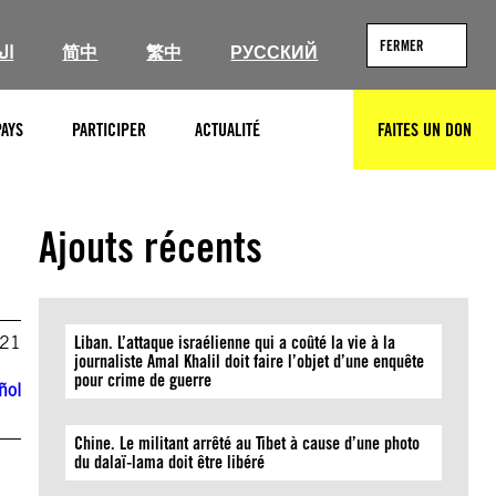
FERMER
ال
简中
繁中
РУССКИЙ
PAYS
PARTICIPER
ACTUALITÉ
FAITES UN DON
RECHERCHER
Ajouts récents
021
Liban. L’attaque israélienne qui a coûté la vie à la
journaliste Amal Khalil doit faire l’objet d’une enquête
pour crime de guerre
ñol
Chine. Le militant arrêté au Tibet à cause d’une photo
du dalaï-lama doit être libéré