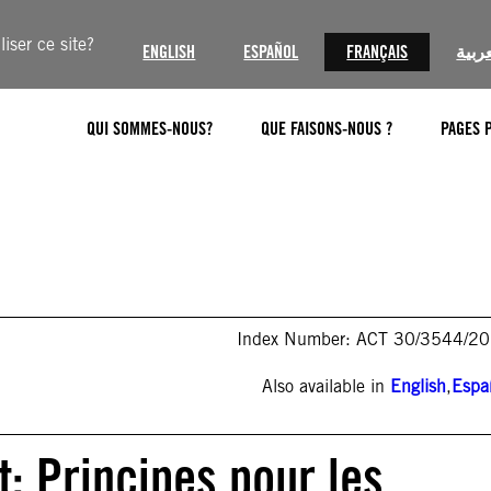
iser ce site?
ENGLISH
ESPAÑOL
FRANÇAIS
عربية
QUI SOMMES-NOUS?
QUE FAISONS-NOUS ?
PAGES 
Index Number: ACT 30/3544/2
Also available in
English
,
Espa
: Principes pour les