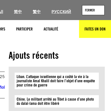
FERMER
ال
简中
繁中
РУССКИЙ
PAYS
PARTICIPER
ACTUALITÉ
FAITES UN DON
RECHERCHER
Ajouts récents
025
Liban. L’attaque israélienne qui a coûté la vie à la
journaliste Amal Khalil doit faire l’objet d’une enquête
pour crime de guerre
ñol
Chine. Le militant arrêté au Tibet à cause d’une photo
du dalaï-lama doit être libéré