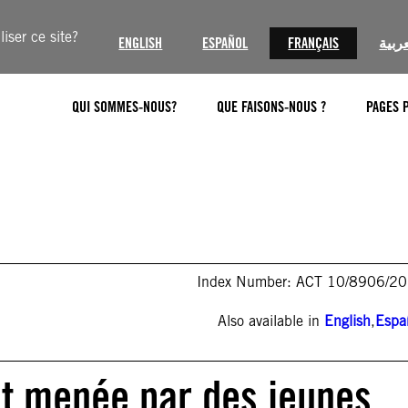
iser ce site?
ENGLISH
ESPAÑOL
FRANÇAIS
عربية
QUI SOMMES-NOUS?
QUE FAISONS-NOUS ?
PAGES 
Index Number: ACT 10/8906/2
Also available in
English
,
Espa
at menée par des jeunes