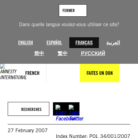
Aller
au
FERMER
contenu
Dans quelle langue voulez-vous utiliser ce site?
ENGLISH
ESPAÑOL
FRANÇAIS
العربية
简中
繁中
РУССКИЙ
FRENCH
FAITES UN DON
RECHERCHES
27 February 2007
Index Number: POL 34/001/2007