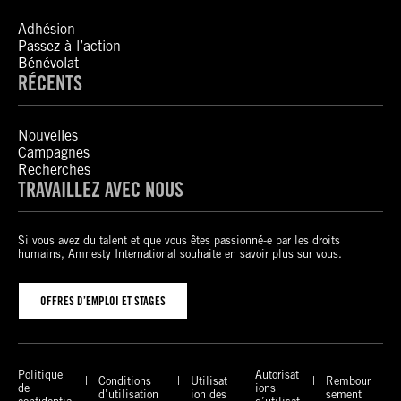
Adhésion
Passez à l’action
Bénévolat
RÉCENTS
Nouvelles
Campagnes
Recherches
TRAVAILLEZ AVEC NOUS
Si vous avez du talent et que vous êtes passionné-e par les droits
humains, Amnesty International souhaite en savoir plus sur vous.
OFFRES D’EMPLOI ET STAGES
Politique
Autorisat
Conditions
Utilisat
Rembour
de
ions
d’utilisation
ion des
sement