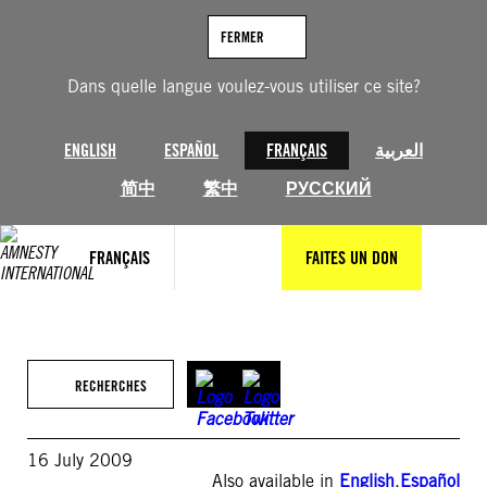
Aller
au
FERMER
contenu
Dans quelle langue voulez-vous utiliser ce site?
ENGLISH
ESPAÑOL
FRANÇAIS
العربية
简中
繁中
РУССКИЙ
FRANÇAIS
FAITES UN DON
RECHERCHES
16 July 2009
Also available in
English
,
Español