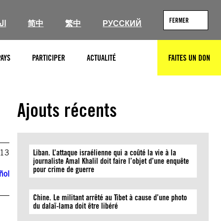
FERMER
ال
简中
繁中
РУССКИЙ
PAYS
PARTICIPER
ACTUALITÉ
FAITES UN DON
RECHERCHER
Ajouts récents
013
Liban. L’attaque israélienne qui a coûté la vie à la
journaliste Amal Khalil doit faire l’objet d’une enquête
pour crime de guerre
ñol
Chine. Le militant arrêté au Tibet à cause d’une photo
du dalaï-lama doit être libéré