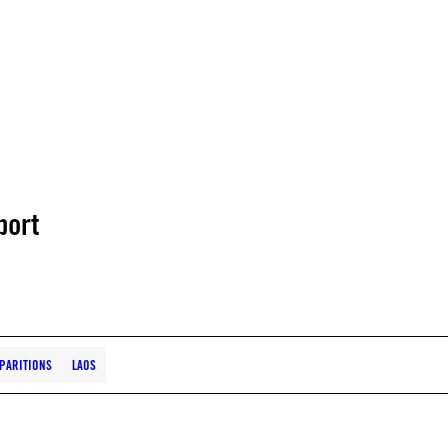
port
SPARITIONS
LAOS