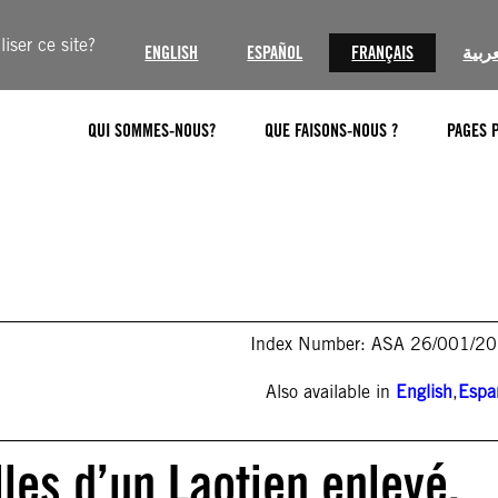
iser ce site?
ENGLISH
ESPAÑOL
FRANÇAIS
عربية
QUI SOMMES-NOUS?
QUE FAISONS-NOUS ?
PAGES 
Index Number: ASA 26/001/2
Also available in
English
,
Espa
les d’un Laotien enlevé.