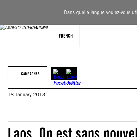
Aller
au
Dans quelle langue voulez-vous util
contenu
FRENCH
CAMPAGNES
18 January 2013
Laos. On est sans nouvel