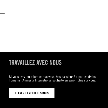
TRAVAILLEZ AVEC NOUS
Si vous avez du talent et que vous êtes passionné-e par les droits
humains, Amnesty International souhaite en savoir plus sur vous.
OFFRES D’EMPLOI ET STAGES