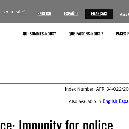
iser ce site?
ENGLISH
ESPAÑOL
FRANÇAIS
عربية
QUI SOMMES-NOUS?
QUE FAISONS-NOUS ?
PAGES 
Index Number: AFR 34/022/2
Also available in
English
,
Espa
ce: Impunity for police