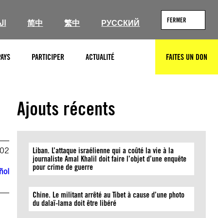
FERMER
ال
简中
繁中
РУССКИЙ
PAYS
PARTICIPER
ACTUALITÉ
FAITES UN DON
RECHERCHER
Ajouts récents
002
Liban. L’attaque israélienne qui a coûté la vie à la
journaliste Amal Khalil doit faire l’objet d’une enquête
pour crime de guerre
ñol
Chine. Le militant arrêté au Tibet à cause d’une photo
du dalaï-lama doit être libéré