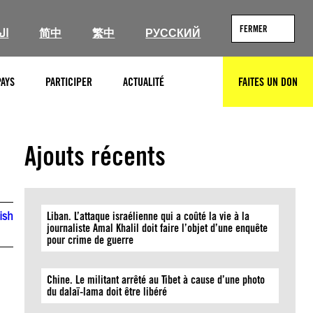
FERMER
ال
简中
繁中
РУССКИЙ
PAYS
PARTICIPER
ACTUALITÉ
FAITES UN DON
RECHERCHER
Ajouts récents
ish
Liban. L’attaque israélienne qui a coûté la vie à la
journaliste Amal Khalil doit faire l’objet d’une enquête
pour crime de guerre
Chine. Le militant arrêté au Tibet à cause d’une photo
du dalaï-lama doit être libéré