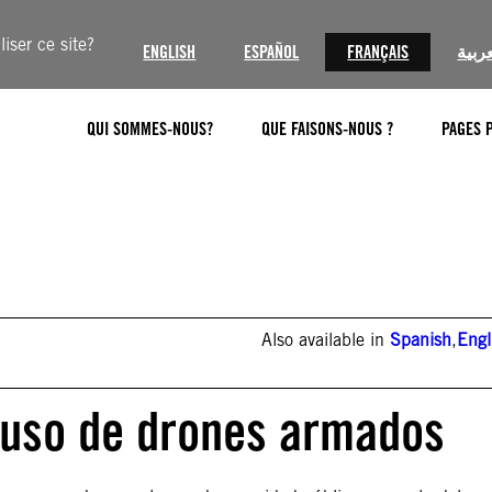
iser ce site?
ENGLISH
ESPAÑOL
FRANÇAIS
عربية
QUI SOMMES-NOUS?
QUE FAISONS-NOUS ?
PAGES 
Also available in
Spanish
,
Engl
r uso de drones armados