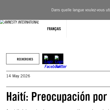
Aller
au
Dans quelle langue voulez-vous util
contenu
FRANÇAIS
RECHERCHES
14 May 2026
Haití: Preocupación po