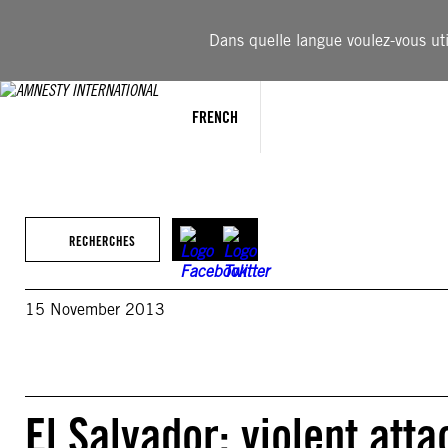
Aller
au
Dans quelle langue voulez-vous util
contenu
FRENCH
RECHERCHES
15 November 2013
El Salvador: violent att