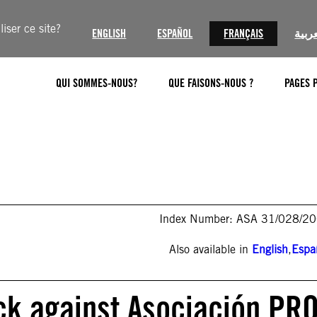
iser ce site?
ENGLISH
ESPAÑOL
FRANÇAIS
عربية
QUI SOMMES-NOUS?
QUE FAISONS-NOUS ?
PAGES 
Index Number: ASA 31/028/2
Also available in
English
,
Espa
ack against Asociación PR