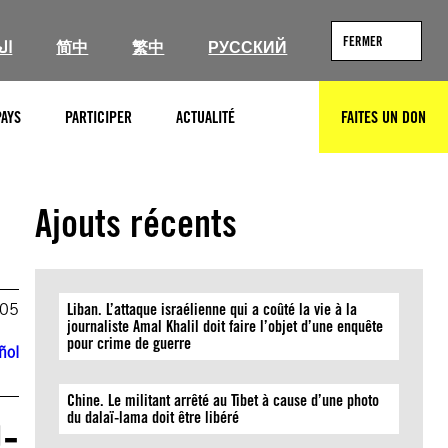
FERMER
ال
简中
繁中
РУССКИЙ
PAYS
PARTICIPER
ACTUALITÉ
FAITES UN DON
RECHERCHER
Ajouts récents
005
Liban. L’attaque israélienne qui a coûté la vie à la
journaliste Amal Khalil doit faire l’objet d’une enquête
pour crime de guerre
ñol
Chine. Le militant arrêté au Tibet à cause d’une photo
O-
du dalaï-lama doit être libéré