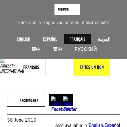
Aller
au
FERMER
contenu
Dans quelle langue voulez-vous utiliser ce site?
ENGLISH
ESPAÑOL
FRANÇAIS
العربية
简中
繁中
РУССКИЙ
FRANÇAIS
FAITES UN DON
RECHERCHES
30 June 2010
Also available in
English
,
Español