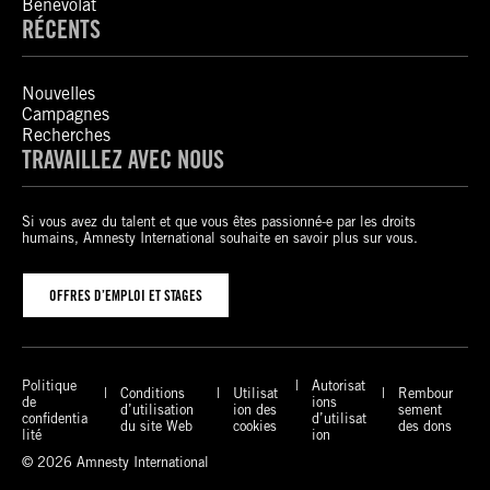
Bénévolat
RÉCENTS
Nouvelles
Campagnes
Recherches
TRAVAILLEZ AVEC NOUS
Si vous avez du talent et que vous êtes passionné-e par les droits
humains, Amnesty International souhaite en savoir plus sur vous.
OFFRES D’EMPLOI ET STAGES
Politique
Autorisat
Conditions
Utilisat
Rembour
de
ions
d’utilisation
ion des
sement
confidentia
d’utilisat
du site Web
cookies
des dons
lité
ion
© 2026 Amnesty International