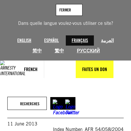
Aller
au
FERMER
contenu
Dans quelle langue voulez-vous utiliser ce site?
ENGLISH
ESPAÑOL
FRANÇAIS
العربية
简中
繁中
РУССКИЙ
FRENCH
FAITES UN DON
RECHERCHES
11 June 2013
Index Number: AFR 54/058/2004