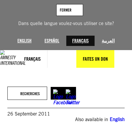
Aller
au
FERMER
contenu
Dans quelle langue voulez-vous utiliser ce site?
ENGLISH
ESPAÑOL
FRANÇAIS
العربية
FRANÇAIS
FAITES UN DON
RECHERCHES
26 September 2011
Also available in
English