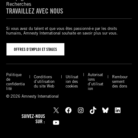
Recherches
TRAVAILLEZ AVEC NOUS
Si vous avez du talent et que vous êtes passionné-e par les droits
humains, Amnesty International souhaite en savoir plus sur vous.
OFFRES D’EMPLOI ET STAGES
Politique
Autorisat
Conditions
Utilisat
Rembour
de
ions
d’utilisation
ion des
sement
confidentia
d’utilisat
du site Web
cookies
des dons
lité
ion
© 2026 Amnesty International
X
Facebook
Instagram
TikTok
Bluesky
LinkedIn
SUIVEZ-NOUS
YouTube
SUR :