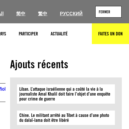
FERMER
ال
简中
繁中
РУССКИЙ
PAYS
PARTICIPER
ACTUALITÉ
FAITES UN DON
RECHERCHER
Ajouts récents
ñol
Liban. L’attaque israélienne qui a coûté la vie à la
journaliste Amal Khalil doit faire l’objet d’une enquête
pour crime de guerre
Chine. Le militant arrêté au Tibet à cause d’une photo
du dalaï-lama doit être libéré