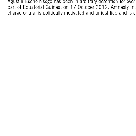
Agustín Esono Nsogo has been in arbitrary detention for over
part of Equatorial Guinea, on 17 October 2012. Amnesty Inte
charge or trial is politically motivated and unjustified and is