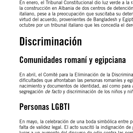
En enero, el Tribunal Constitucional dio luz verde a la 
la construcción en Albania de dos centros de detención 
italiano, pese a la preocupación que suscitaba su detenc
virtud del acuerdo, provenientes de Bangladesh y Egipto
octubre por un tribunal italiano que les concedía el der
Discriminación
Comunidades romaní y egipciana
En abril, el Comité para la Eliminación de la Discrimin
dificultades que afrontaban las personas romaníes y egi
nacimiento y documentos de identidad, así como para a
segregación
de facto
y discriminación de los niños y ni
Personas LGBTI
En mayo, la celebración de una boda simbólica entre 
falta de validez legal. El acto suscitó la indignación de
lugar a un aumento del discurso de odio contra las pers