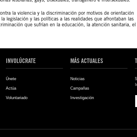
ontra la violencia y la discriminación por motivos de orientación
la legislación y las políticas a las realidades que afrontaban las
iminación que sufrían en la educación, la atención sanitaria, el
INVOLÚCRATE
MÁS ACTUALES
Únete
Noticias
S
I
Actúa
Campañas
Voluntariado
Investigación