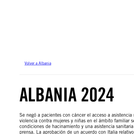
Amnistía Internacional no se pronuncia sobre cuestiones de soberanía o dispu
basan en datos del servicio Geospatial de la ONU.
Volver a Albania
ALBANIA 2024
Se negó a pacientes con cáncer el acceso a asistencia 
violencia contra mujeres y niñas en el ámbito familiar 
condiciones de hacinamiento y una asistencia sanitaria
prensa. La aprobación de un acuerdo con Italia relativo