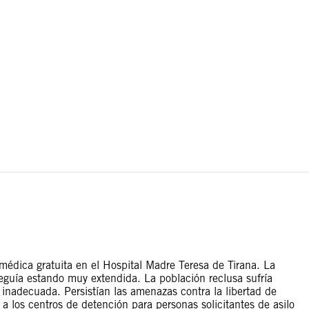
tas territoriales. Las fronteras trazadas en este mapa se
médica gratuita en el Hospital Madre Teresa de Tirana. La
seguía estando muy extendida. La población reclusa sufría
 inadecuada. Persistían las amenazas contra la libertad de
 a los centros de detención para personas solicitantes de asilo