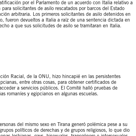
ratificación por el Parlamento de un acuerdo con Italia relativo a
para solicitantes de asilo rescatados por barcos del Estado
ión arbitraria. Los primeros solicitantes de asilo detenidos en
, fueron devueltos a Italia a raíz de una sentencia dictada en
echo a que sus solicitudes de asilo se tramitaran en Italia.
ación Racial, de la ONU, hizo hincapié en las persistentes
pcianas, entre otras cosas, para obtener certificados de
cceder a servicios públicos. El Comité halló pruebas de
ñas romaníes y egipcianos en algunas escuelas.
personas del mismo sexo en Tirana generó polémica pese a su
 grupos políticos de derechas y de grupos religiosos, lo que dio
onas lesbianas, gays, bisexuales, transgénero e intersexuales.