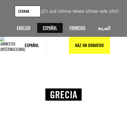
¿En qué idioma desea utilizar este sitio?
CERRAR
ENGLISH
ESPAÑOL
FRANÇAIS
العربية
ESPAÑOL
HAZ UN DONATIVO
GRECIA
© Amnesty International