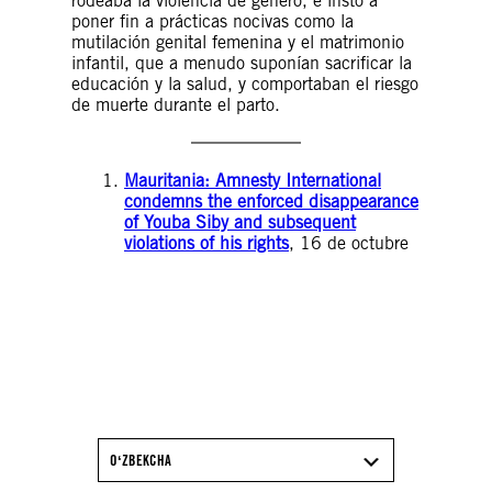
rodeaba la violencia de género, e instó a
poner fin a prácticas nocivas como la
mutilación genital femenina y el matrimonio
infantil, que a menudo suponían sacrificar la
educación y la salud, y comportaban el riesgo
de muerte durante el parto.
Mauritania: Amnesty International
condemns the enforced disappearance
of Youba Siby and subsequent
violations of his rights
, 16 de octubre
DESCARGA EL INFORME
2025/26 DE AMNISTÍA
INTERNACIONAL
OʻZBEKCHA