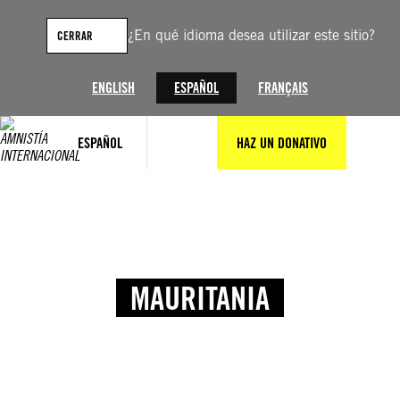
¿En qué idioma desea utilizar este sitio?
CERRAR
ENGLISH
ESPAÑOL
FRANÇAIS
ESPAÑOL
HAZ UN DONATIVO
MAURITANIA
© Amnesty International