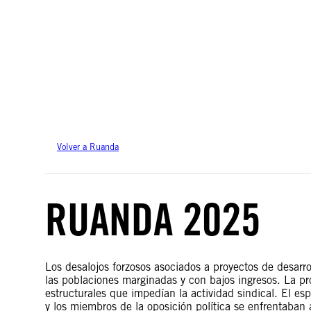
Amnistía Internacional no se pronuncia sobre cuestiones de soberanía o dispu
basan en datos del servicio Geospatial de la ONU.
Volver a Ruanda
RUANDA 2025
Los desalojos forzosos asociados a proyectos de desarr
las poblaciones marginadas y con bajos ingresos. La pro
estructurales que impedían la actividad sindical. El es
y los miembros de la oposición política se enfrentaban 