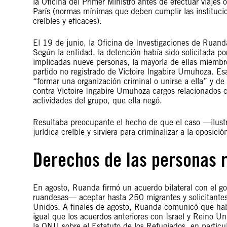
la Oficina del Primer Ministro antes de efectuar viajes 
París (normas mínimas que deben cumplir las instituc
creíbles y eficaces).
El 19 de junio, la Oficina de Investigaciones de Ruand
Según la entidad, la detención había sido solicitada po
implicadas nueve personas, la mayoría de ellas miembr
partido no registrado de Victoire Ingabire Umuhoza. E
“formar una organización criminal o unirse a ella” y de
contra Victoire Ingabire Umuhoza cargos relacionados c
actividades del grupo, que ella negó.
Resultaba preocupante el hecho de que el caso —ilustr
jurídica creíble y sirviera para criminalizar a la oposició
Derechos de las personas 
En agosto, Ruanda firmó un acuerdo bilateral con el 
ruandesas— aceptar hasta 250 migrantes y solicitantes
Unidos. A finales de agosto, Ruanda comunicó que habí
igual que los acuerdos anteriores con Israel y Reino Un
la ONU sobre el Estatuto de los Refugiados, en particul