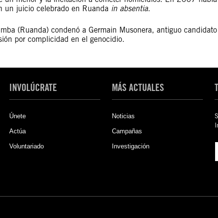
 en un juicio celebrado en Ruanda
in absentia
.
iyumba (Ruanda) condenó a Germain Musonera, antiguo candidato
sión por complicidad en el genocidio.
INVOLÚCRATE
MÁS ACTUALES
Únete
Noticias
S
I
Actúa
Campañas
Voluntariado
Investigación