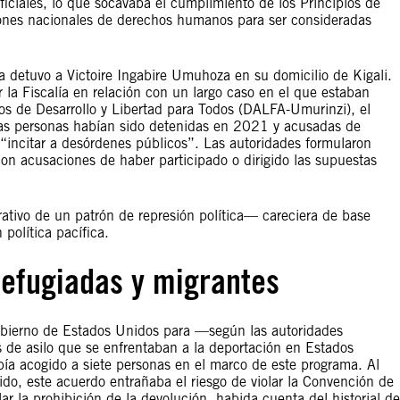
oficiales, lo que socavaba el cumplimiento de los Principios de
iones nacionales de derechos humanos para ser consideradas
a detuvo a Victoire Ingabire Umuhoza en su domicilio de Kigali.
r la Fiscalía en relación con un largo caso en el que estaban
os de Desarrollo y Libertad para Todos (DALFA-Umurinzi), el
sas personas habían sido detenidas en 2021 y acusadas de
 “incitar a desórdenes públicos”. Las autoridades formularon
on acusaciones de haber participado o dirigido las supuestas
ativo de un patrón de represión política— careciera de base
n política pacífica.
refugiadas y migrantes
gobierno de Estados Unidos para —según las autoridades
 de asilo que se enfrentaban a la deportación en Estados
a acogido a siete personas en el marco de este programa. Al
ido, este acuerdo entrañaba el riesgo de violar la Convención de
ar la prohibición de la devolución, habida cuenta del historial de