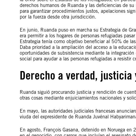
derechos humanos de Ruanda y las deficiencias de su s
para garantizar procedimientos justos, apelaciones sign
por la fuerza desde otra jurisdicción.
En junio, Ruanda puso en marcha su Estrategia de Gr
era permitir a los hogares de personas refugiadas pasar
Estrategia tenía como objetivo beneficiar al 50% de las
Daba prioridad a la ampliación del acceso a la educació
oportunidades de subsistencia mediante la integración e
social para ayudar a las personas refugiadas a resistir 
Derecho a verdad, justicia
Ruanda siguió procurando justicia y rendición de cuent
otras cosas mediante enjuiciamientos nacionales y solic
En mayo, las autoridades judiciales francesas anuncia
viuda del expresidente de Ruanda Juvénal Habyariman
En agosto, François Gasana, detenido en Noruega en 2
en el genocidio, con cargos que incluían el asesinato 