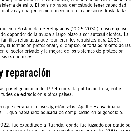
istema de asilo. El país no había demostrado tener capacidad
ificativas y una protección adecuada a las personas trasladadas
aduación Sostenible de Refugiados (2025-2030), cuyo objetivo
 de depender de la ayuda a largo plazo a ser autosuficientes. La
 familias refugiadas que reunieran los requisitos para 2030.
n, la formación profesional y el empleo, el fortalecimiento de las
n el sector privado y la mejora de los sistemas de protección
crisis económicas.
 y reparación
as por el genocidio de 1994 contra la población tutsi, entre
itudes de extradición a otros países.
ron que cerraban la investigación sobre Agathe Habyarimana —
a—, que había sido acusada de complicidad en el genocidio.
022, fue extraditado a Ruanda, donde fue juzgado por participa
de un menor y la incitación a cometer homicidios. En 2007 había