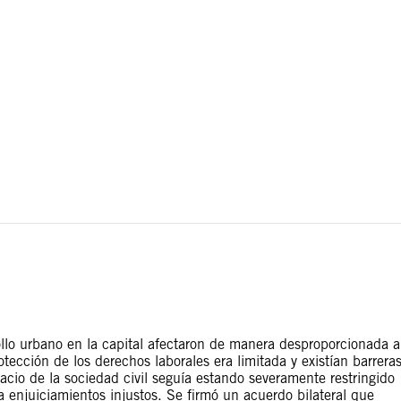
tas territoriales. Las fronteras trazadas en este mapa se
ollo urbano en la capital afectaron de manera desproporcionada a
tección de los derechos laborales era limitada y existían barrera
pacio de la sociedad civil seguía estando severamente restringido
a enjuiciamientos injustos. Se firmó un acuerdo bilateral que