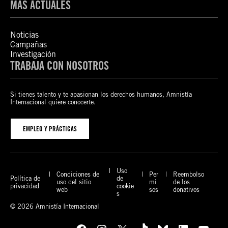
MÁS ACTUALES
Noticias
Campañas
Investigación
TRABAJA CON NOSOTROS
Si tienes talento y te apasionan los derechos humanos, Amnistía
Internacional quiere conocerte.
EMPLEO Y PRÁCTICAS
Uso
Condiciones de
Per
Reembolso
Política de
de
uso del sitio
mi
de los
privacidad
cookie
web
sos
donativos
s
© 2026 Amnistía Internacional