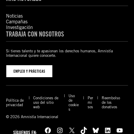
Noticias
Campañas
Investigación
TRABAJA CON NOSOTROS
Si tienes talento y te apasionan los derechos humanos, Amnistía
Internacional quiere conocerte.
EMPLEO Y PRÁCTICAS
Uso
Condiciones de
Per
Reembolso
Política de
de
uso del sitio
mi
de los
privacidad
cookie
web
sos
donativos
s
© 2026 Amnistía Internacional
Facebook
Instagram
X
TikTok
Bluesky
LinkedIn
YouTube
SÍGUENOS EN: