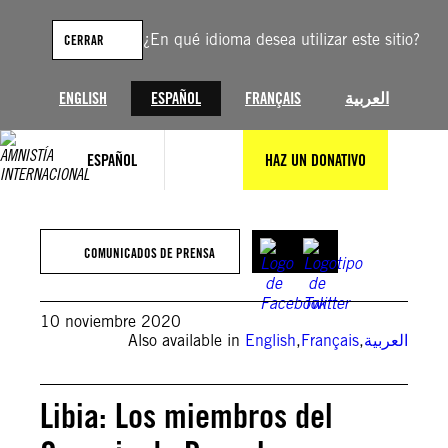
Saltar
al
¿En qué idioma desea utilizar este sitio?
CERRAR
contenido
ENGLISH
ESPAÑOL
FRANÇAIS
العربية
ESPAÑOL
HAZ UN DONATIVO
COMUNICADOS DE PRENSA
10 noviembre 2020
Also available in
English
,
Français
,
العربية
Libia: Los miembros del