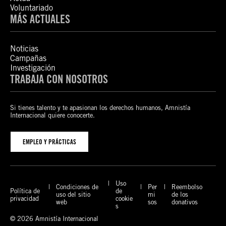
Voluntariado
MÁS ACTUALES
Noticias
Campañas
Investigación
TRABAJA CON NOSOTROS
Si tienes talento y te apasionan los derechos humanos, Amnistía
Internacional quiere conocerte.
EMPLEO Y PRÁCTICAS
Uso
Condiciones de
Per
Reembolso
Política de
de
uso del sitio
mi
de los
privacidad
cookie
web
sos
donativos
s
© 2026 Amnistía Internacional