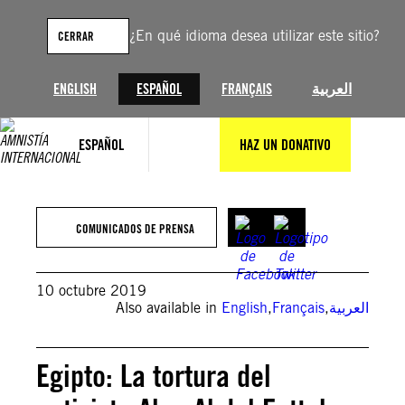
Saltar
al
¿En qué idioma desea utilizar este sitio?
CERRAR
contenido
ENGLISH
ESPAÑOL
FRANÇAIS
العربية
ESPAÑOL
HAZ UN DONATIVO
COMUNICADOS DE PRENSA
10 octubre 2019
Also available in
English
,
Français
,
العربية
Egipto: La tortura del