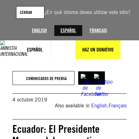
Saltar
al
¿En qué idioma desea utilizar este sitio?
CERRAR
contenido
ENGLISH
ESPAÑOL
FRANÇAIS
ESPAÑOL
HAZ UN DONATIVO
COMUNICADOS DE PRENSA
4 octubre 2019
Also available in
English
,
Français
Ecuador: El Presidente