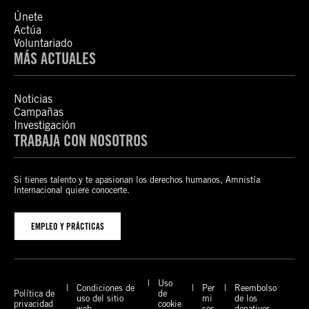
Únete
Actúa
Voluntariado
MÁS ACTUALES
Noticias
Campañas
Investigación
TRABAJA CON NOSOTROS
Si tienes talento y te apasionan los derechos humanos, Amnistía
Internacional quiere conocerte.
EMPLEO Y PRÁCTICAS
Uso
Condiciones de
Per
Reembolso
Política de
de
uso del sitio
mi
de los
privacidad
cookie
web
sos
donativos