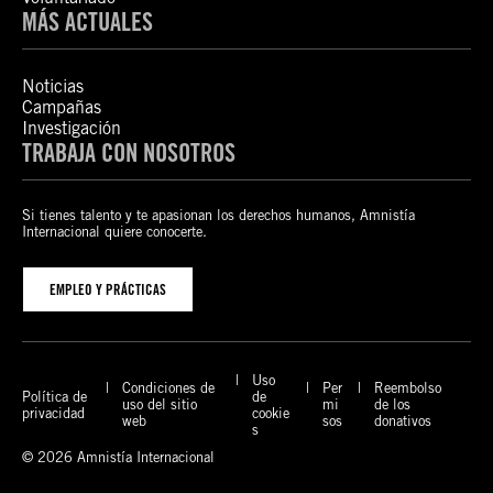
MÁS ACTUALES
Noticias
Campañas
Investigación
TRABAJA CON NOSOTROS
Si tienes talento y te apasionan los derechos humanos, Amnistía
Internacional quiere conocerte.
EMPLEO Y PRÁCTICAS
Uso
Condiciones de
Per
Reembolso
Política de
de
uso del sitio
mi
de los
privacidad
cookie
web
sos
donativos
s
© 2026 Amnistía Internacional