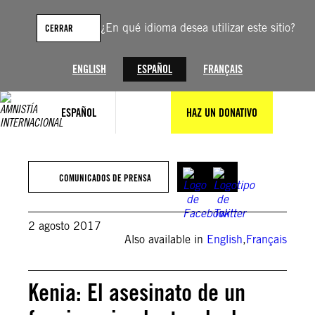
Saltar
al
¿En qué idioma desea utilizar este sitio?
CERRAR
contenido
ENGLISH
ESPAÑOL
FRANÇAIS
ESPAÑOL
HAZ UN DONATIVO
COMUNICADOS DE PRENSA
2 agosto 2017
Also available in
English
,
Français
Kenia: El asesinato de un