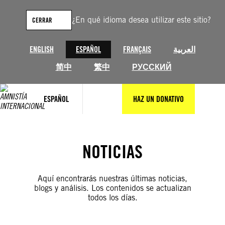
Saltar
al
¿En qué idioma desea utilizar este sitio?
CERRAR
contenido
ENGLISH
ESPAÑOL
FRANÇAIS
العربية
简中
繁中
РУССКИЙ
ESPAÑOL
HAZ UN DONATIVO
NOTICIAS
Aquí encontrarás nuestras últimas noticias,
blogs y análisis. Los contenidos se actualizan
todos los días.