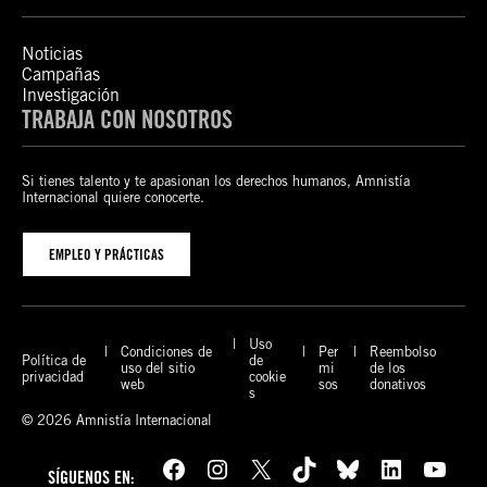
Noticias
Campañas
Investigación
TRABAJA CON NOSOTROS
Si tienes talento y te apasionan los derechos humanos, Amnistía
Internacional quiere conocerte.
EMPLEO Y PRÁCTICAS
Uso
Condiciones de
Per
Reembolso
Política de
de
uso del sitio
mi
de los
privacidad
cookie
web
sos
donativos
s
© 2026 Amnistía Internacional
Facebook
Instagram
X
TikTok
Bluesky
LinkedIn
YouTube
SÍGUENOS EN: