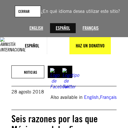
Saltar
al
¿En qué idioma desea utilizar este sitio?
CERRAR
contenido
ENGLISH
ESPAÑOL
FRANÇAIS
ESPAÑOL
HAZ UN DONATIVO
NOTICIAS
28 agosto 2018
Also available in
English
,
Français
Seis razones por las que